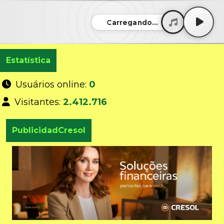
Carregando...
Estatística
Usuários online:
0
Visitantes:
2.412.716
PublicidadCresol